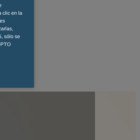
e
 clic en la
ies
arlas,
 sólo se
CEPTO